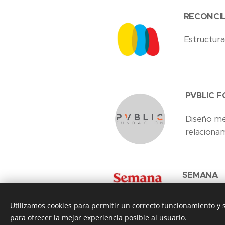
RECONCIL
Estructura
PVBLIC 
Diseño me
relacionam
SEMANA
Diseño de 
Utilizamos cookies para permitir un correcto funcionamiento y
para ofrecer la mejor experiencia posible al usuario.