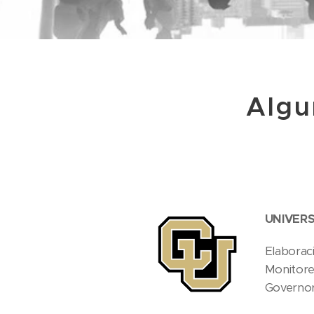
Algu
UNIVER
Elaborac
Monitore
Governor