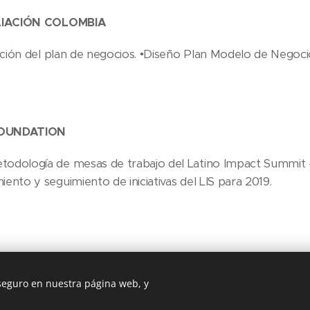
IACIÓN COLOMBIA
ción del plan de negocios. •Diseño Plan Modelo de Negoci
FOUNDATION
todología de mesas de trabajo del Latino Impact Summit –
iento y seguimiento de iniciativas del LIS para 2019.
medición y relacionamiento con grupos de interés enfocado
 seguro en nuestra página web, y